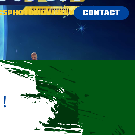
CS
PHOTO
MOVIE
BUY
CONTACT
！