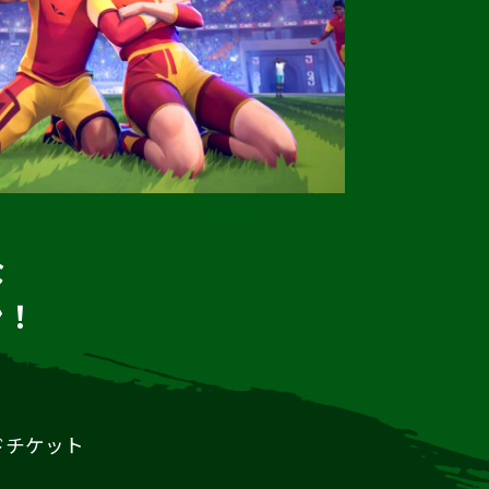
な
ン！
ドチケット