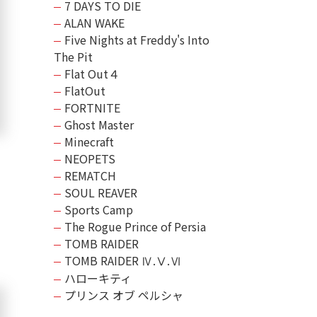
7 DAYS TO DIE
ALAN WAKE
Five Nights at Freddy's Into
The Pit
Flat Out４
FlatOut
FORTNITE
Ghost Master
Minecraft
NEOPETS
REMATCH
SOUL REAVER
Sports Camp
The Rogue Prince of Persia
TOMB RAIDER
TOMB RAIDER Ⅳ.Ⅴ.Ⅵ
ハローキティ
プリンス オブ ペルシャ