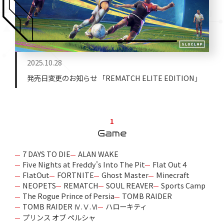
2025.10.28
発売日変更のお知らせ 「REMATCH ELITE EDITION」
1
Game
7 DAYS TO DIE
ALAN WAKE
Five Nights at Freddy's Into The Pit
Flat Out４
FlatOut
FORTNITE
Ghost Master
Minecraft
NEOPETS
REMATCH
SOUL REAVER
Sports Camp
The Rogue Prince of Persia
TOMB RAIDER
TOMB RAIDER Ⅳ.Ⅴ.Ⅵ
ハローキティ
プリンス オブ ペルシャ