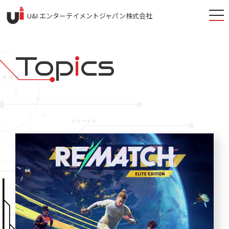
togg
U&I エンターテイメントジャパン株式会社
navi
Top
i
cs