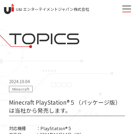
togg
U&I エンターテイメントジャパン株式会社
navi
TOP
I
CS
2024.10.04
Minecraft
Minecraft PlayStation®５（パッケージ版）
は当社から発売します。
対応機種 ：PlayStation®５