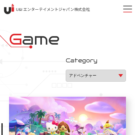
togg
U&I エンターテイメントジャパン株式会社
navi
G
ame
Category